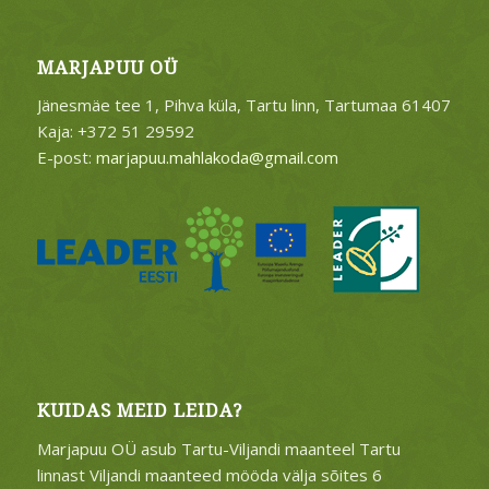
MARJAPUU OÜ
Jänesmäe tee 1, Pihva küla, Tartu linn, Tartumaa 61407
Kaja: +372 51 29592
E-post:
marjapuu.mahlakoda@gmail.com
KUIDAS MEID LEIDA?
Marjapuu OÜ asub Tartu-Viljandi maanteel Tartu
linnast Viljandi maanteed mööda välja sõites 6