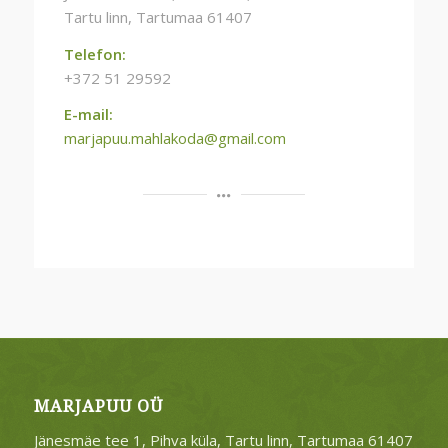
Tartu linn, Tartumaa 61407
Telefon:
+372 51 29592
E-mail:
marjapuu.mahlakoda@gmail.com
MARJAPUU OÜ
Jänesmäe tee 1, Pihva küla, Tartu linn, Tartumaa 61407