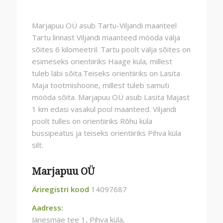
Marjapuu OÜ asub Tartu-Viljandi maanteel
Tartu linnast Viljandi maanteed mööda välja
sõites 6 kilomeetril. Tartu poolt välja sõites on
esimeseks orientiiriks Haage küla, millest
tuleb läbi sõita.Teiseks orientiiriks on Lasita
Maja tootmishoone, millest tuleb samuti
mööda sõita. Marjapuu OÜ asub Lasita Majast
1 km edasi vasakul pool maanteed. Viljandi
poolt tulles on orientiiriks Rõhu küla
bussipeatus ja teiseks orientiiriks Pihva küla
silt.
Marjapuu OÜ
Äriregistri kood
14097687
Aadress:
Jänesmäe tee 1, Pihva küla,