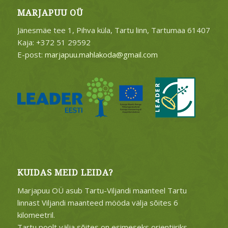
MARJAPUU OÜ
Jänesmäe tee 1, Pihva küla, Tartu linn, Tartumaa 61407
Kaja: +372 51 29592
E-post:
marjapuu.mahlakoda@gmail.com
KUIDAS MEID LEIDA?
Marjapuu OÜ asub Tartu-Viljandi maanteel Tartu
linnast Viljandi maanteed mööda välja sõites 6
kilomeetril.
Tartu poolt välja sõites on esimeseks orientiiriks