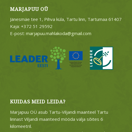
MARJAPUU OÜ
Jänesmäe tee 1, Pihva küla, Tartu linn, Tartumaa 61407
Kaja: +372 51 29592
E-post:
marjapuu.mahlakoda@gmail.com
KUIDAS MEID LEIDA?
Marjapuu OÜ asub Tartu-Viljandi maanteel Tartu
linnast Viljandi maanteed mööda välja sõites 6
kilomeetril.