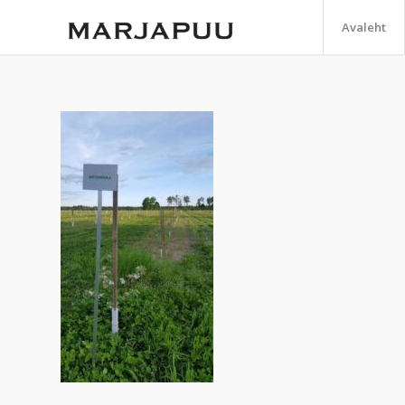
Avaleht