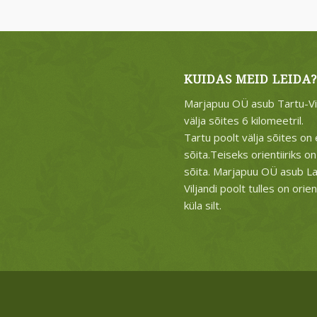
KUIDAS MEID LEIDA
Marjapuu OÜ asub Tartu-Vil
välja sõites 6 kilomeetril.
Tartu poolt välja sõites on 
sõita.Teiseks orientiiriks 
sõita. Marjapuu OÜ asub La
Viljandi poolt tulles on orie
küla silt.