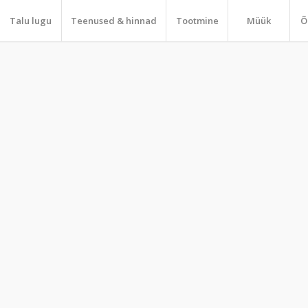
Talu lugu
Teenused & hinnad
Tootmine
Müük
Õ