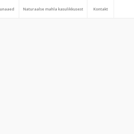
unaaed
Naturaalse mahla kasulikkusest
Kontakt