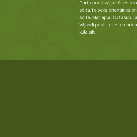
Tartu poolt välja sõites on 
sõita.Teiseks orientiiriks 
sõita. Marjapuu OÜ asub La
Viljandi poolt tulles on orie
küla silt.